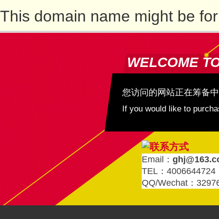
This domain name might be for
WELCOME T
您访问的网站正在筹备中
If you would like to purc
Email：
ghj@163.
TEL：4006644724
QQ/Wechat：3297